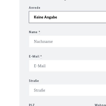
Anrede
Name
*
E-Mail
*
Straße
PLZ
Wohno