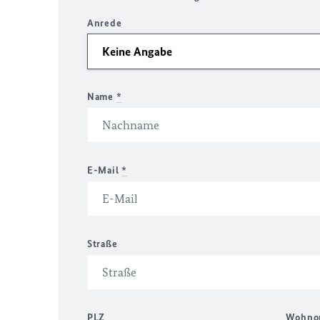
Anrede
Name
*
E-Mail
*
Straße
PLZ
Wohno