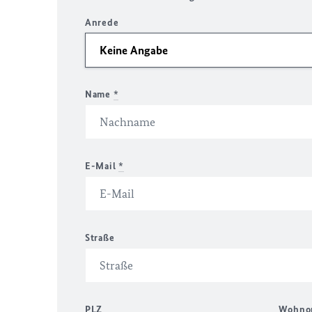
Anrede
Name
*
E-Mail
*
Straße
PLZ
Wohno